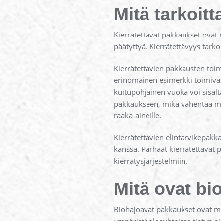
Mitä tarkoit
Kierrätettävät pakkaukset ovat m
päätyttyä. Kierrätettävyys tarko
Kierrätettävien pakkausten toim
erinomainen esimerkki toimivasta
kuitupohjainen vuoka voi sisält
pakkaukseen, mikä vähentää merkit
raaka-aineille.
Kierrätettävien elintarvikepak
kanssa. Parhaat kierrätettävät 
kierrätysjärjestelmiin.
Mitä ovat bi
Biohajoavat pakkaukset ovat mat