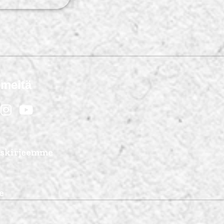
 meitä
tiskirjeemme
e