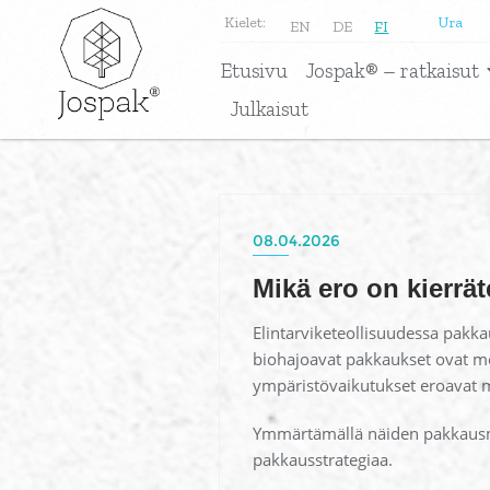
Kielet:
Ura
EN
DE
FI
Etusivu
Jospak® – ratkaisut
Julkaisut
08.04.2026
Mikä ero on kierrät
Elintarviketeollisuudessa pakk
biohajoavat pakkaukset ovat mo
ympäristövaikutukset eroavat me
Ymmärtämällä näiden pakkausmate
pakkausstrategiaa.