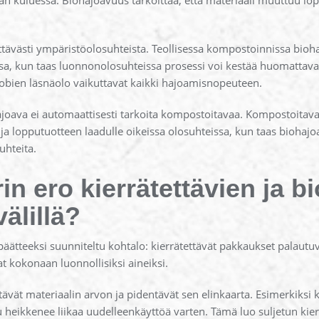
n kuluessa. Biohajoavuus tarkoittaa, että materiaali muuttuu lopul
ävästi ympäristöolosuhteista. Teollisessa kompostoinnissa bioh
, kun taas luonnonolosuhteissa prosessi voi kestää huomattava
robien läsnäolo vaikuttavat kaikki hajoamisnopeuteen.
joava ei automaattisesti tarkoita kompostoitavaa. Kompostoitavat
a lopputuotteen laadulle oikeissa olosuhteissa, kun taas biohajoa
uhteita.
in ero kierrätettävien ja b
älillä?
äätteeksi suunniteltu kohtalo: kierrätettävät pakkaukset palautuva
 kokonaan luonnollisiksi aineiksi.
tävät materiaalin arvon ja pidentävät sen elinkaarta. Esimerkiksi 
 heikkenee liikaa uudelleenkäyttöä varten. Tämä luo suljetun kie