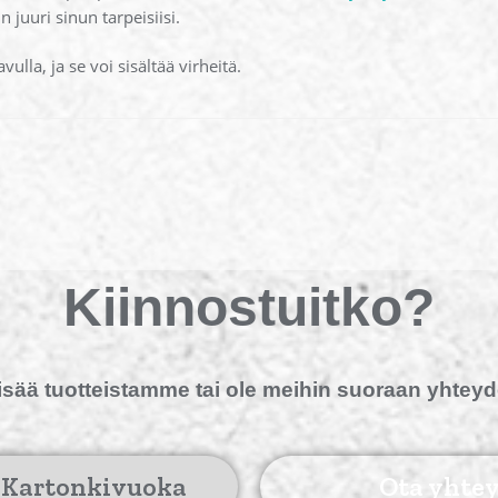
 juuri sinun tarpeisiisi.
ulla, ja se voi sisältää virheitä.
Kiinnostuitko?
isää tuotteistamme tai ole meihin suoraan yhtey
 Kartonkivuoka
Ota yhtey