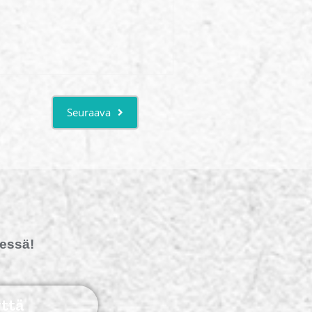
Seuraava
dessä!
ttä