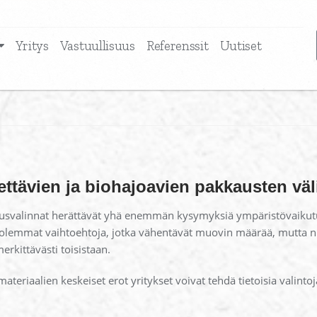
Yritys
Vastuullisuus
Referenssit
Uutiset
ettävien ja biohajoavien pakkausten väl
ausvalinnat herättävät yhä enemmän kysymyksiä ympäristövaikutuks
lemmat vaihtoehtoja, jotka vähentävät muovin määrää, mutta nii
rkittävästi toisistaan.
riaalien keskeiset erot yritykset voivat tehdä tietoisia valintoj