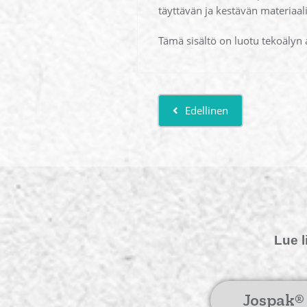
täyttävän ja kestävän materiaalin
Tämä sisältö on luotu tekoälyn av
Edellinen
Lue l
Jospak®