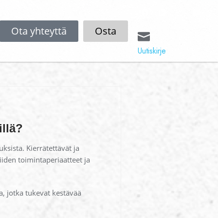
Ota yhteyttä
Osta
Uutiskirje
illä?
ista. Kierrätettävät ja
den toimintaperiaatteet ja
a, jotka tukevat kestävää