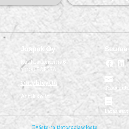
Jospak Oy
Seuraa
Kuulalaakerintie 6
30100 FORSSA
Ota yhteyttä
Tilaa uu
Artikkelit
Lataa esit
Eväste- ja tietosuojaseloste