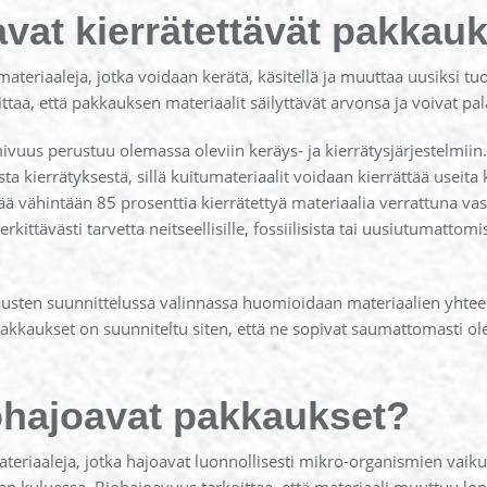
tavat kierrätettävät pakkau
ateriaaleja, jotka voidaan kerätä, käsitellä ja muuttaa uusiksi tuo
ittaa, että pakkauksen materiaalit säilyttävät arvonsa ja voivat pa
ivuus perustuu olemassa oleviin keräys- ja kierrätysjärjestelmii
 kierrätyksestä, sillä kuitumateriaalit voidaan kierrättää useita k
ää vähintään 85 prosenttia kierrätettyä materiaalia verrattuna 
tävästi tarvetta neitseellisille, fossiilisista tai uusiutumattomist
kausten suunnittelussa valinnassa huomioidaan materiaalien yhte
pakkaukset on suunniteltu siten, että ne sopivat saumattomasti ol
ohajoavat pakkaukset?
eriaaleja, jotka hajoavat luonnollisesti mikro-organismien vaikut