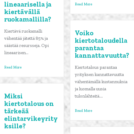
lineaarisella ja
Read More
kiertävällä
ruokamallilla?
Kiertävä ruokamalli
Voiko
vähentää jätettä 85% ja
kiertotaloudella
säästää resursseja. Opi
parantaa
lineaarisen...
kannattavuutta?
Kiertotalous parantaa
Read More
yrityksen kannattavuutta
vähentämällä kustannuksia
ja luomalla uusia
Miksi
tulonlähteitä....
kiertotalous on
tärkeää
Read More
elintarvikeyrity
ksille?