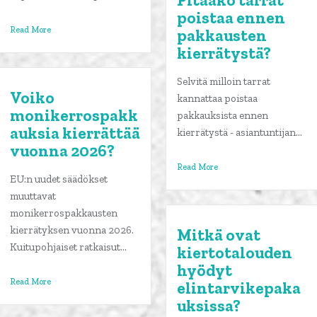
Pitääkö tarrat
poistaa ennen
Read More
pakkausten
kierrätystä?
Selvitä milloin tarrat
Voiko
kannattaa poistaa
monikerrospakk
pakkauksista ennen
auksia kierrättää
kierrätystä - asiantuntijan...
vuonna 2026?
Read More
EU:n uudet säädökset
muuttavat
monikerrospakkausten
kierrätyksen vuonna 2026.
Mitkä ovat
Kuitupohjaiset ratkaisut...
kiertotalouden
hyödyt
Read More
elintarvikepaka
uksissa?