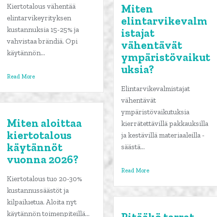
Kiertotalous vähentää
Miten
elintarvikeyrityksen
elintarvikevalm
kustannuksia 15-25% ja
istajat
vahvistaa brändiä. Opi
vähentävät
käytännön...
ympäristövaikut
uksia?
Read More
Elintarvikevalmistajat
vähentävät
ympäristövaikutuksia
Miten aloittaa
kierrätettävillä pakkauksilla
kiertotalous
ja kestävillä materiaaleilla -
käytännöt
säästä...
vuonna 2026?
Read More
Kiertotalous tuo 20-30%
kustannussäästöt ja
kilpailuetua. Aloita nyt
käytännön toimenpiteillä...