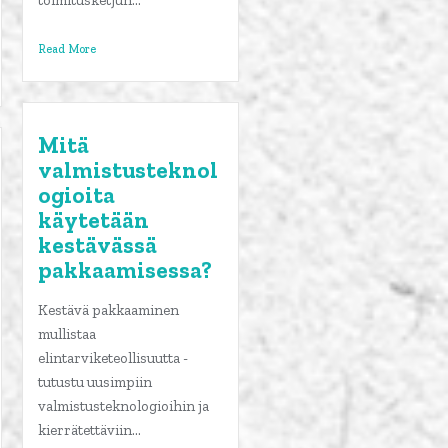
toimitusketjun...
Read More
Mitä
valmistusteknol
ogioita
käytetään
kestävässä
pakkaamisessa?
Kestävä pakkaaminen
mullistaa
elintarviketeollisuutta -
tutustu uusimpiin
valmistusteknologioihin ja
kierrätettäviin...