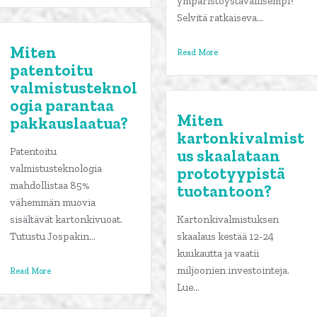
ympäristöystävällisempi?
Selvitä ratkaiseva...
Miten
Read More
patentoitu
valmistusteknol
ogia parantaa
Miten
pakkauslaatua?
kartonkivalmist
Patentoitu
us skaalataan
valmistusteknologia
prototyypistä
mahdollistaa 85%
tuotantoon?
vähemmän muovia
sisältävät kartonkivuoat.
Kartonkivalmistuksen
Tutustu Jospakin...
skaalaus kestää 12-24
kuukautta ja vaatii
miljoonien investointeja.
Read More
Lue...