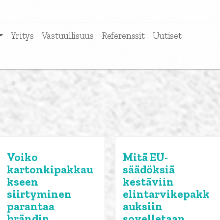
Yritys
Vastuullisuus
Referenssit
Uutiset
Voiko
Mitä EU-
kartonkipakkau
säädöksiä
kseen
kestäviin
siirtyminen
elintarvikepakk
parantaa
auksiin
brändin
sovelletaan