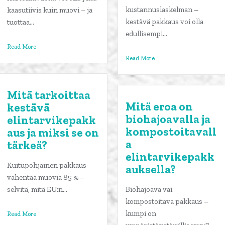
kustannuslaskelman –
kaasutiivis kuin muovi – ja
kestävä pakkaus voi olla
tuottaa...
edullisempi...
Read More
Read More
Mitä tarkoittaa
Mitä eroa on
kestävä
biohajoavalla ja
elintarvikepakk
kompostoitavall
aus ja miksi se on
a
tärkeä?
elintarvikepakk
Kuitupohjainen pakkaus
auksella?
vähentää muovia 85 % –
selvitä, mitä EU:n...
Biohajoava vai
kompostoitava pakkaus –
kumpi on
Read More