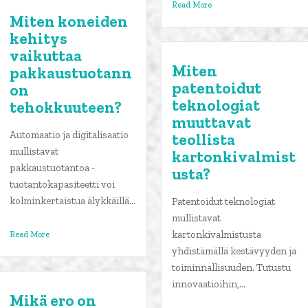
Read More
Miten koneiden
kehitys
vaikuttaa
Miten
pakkaustuotann
patentoidut
on
teknologiat
tehokkuuteen?
muuttavat
Automaatio ja digitalisaatio
teollista
mullistavat
kartonkivalmist
pakkaustuotantoa -
usta?
tuotantokapasiteetti voi
kolminkertaistua älykkäillä...
Patentoidut teknologiat
mullistavat
kartonkivalmistusta
Read More
yhdistämällä kestävyyden ja
toiminnallisuuden. Tutustu
innovaatioihin,...
Mikä ero on