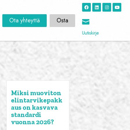
Ota yhteyttä
Osta
Uutiskirje
Miksi muoviton
elintarvikepakk
aus on kasvava
standardi
vuonna 2026?