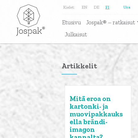
Kielet:
EN
DE
FI
Ura
Etusivu
Jospak® – ratkaisut
Julkaisut
Artikkelit
Mitä eroa on
kartonki- ja
muovipakkauks
ella brändi-
imagon
kannalta?