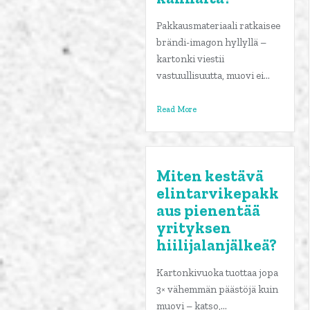
Pakkausmateriaali ratkaisee
brändi-imagon hyllyllä –
kartonki viestii
vastuullisuutta, muovi ei...
Read More
Miten kestävä
elintarvikepakk
aus pienentää
yrityksen
hiilijalanjälkeä?
Kartonkivuoka tuottaa jopa
3× vähemmän päästöjä kuin
muovi – katso,...