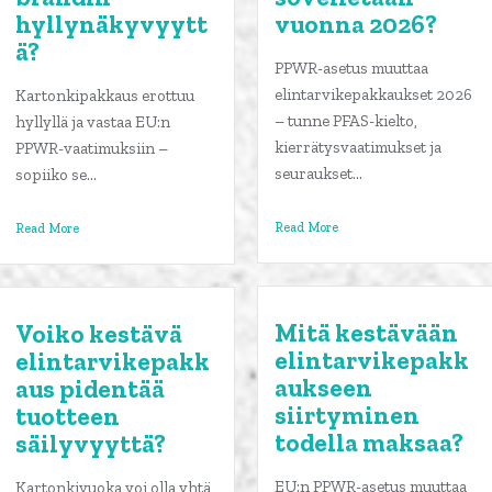
hyllynäkyvyytt
vuonna 2026?
ä?
PPWR-asetus muuttaa
elintarvikepakkaukset 2026
Kartonkipakkaus erottuu
– tunne PFAS-kielto,
hyllyllä ja vastaa EU:n
kierrätysvaatimukset ja
PPWR-vaatimuksiin –
seuraukset...
sopiiko se...
Read More
Read More
Mitä kestävään
Voiko kestävä
elintarvikepakk
elintarvikepakk
aukseen
aus pidentää
siirtyminen
tuotteen
todella maksaa?
säilyvyyttä?
EU:n PPWR-asetus muuttaa
Kartonkivuoka voi olla yhtä