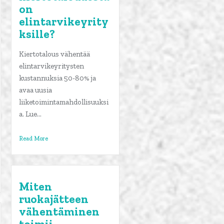
on
elintarvikeyrity
ksille?
Kiertotalous vähentää
elintarvikeyritysten
kustannuksia 50-80% ja
avaa uusia
liiketoimintamahdollisuuksi
a. Lue...
Read More
Miten
ruokajätteen
vähentäminen