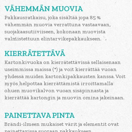
VÄHEMMÄN MUOVIA
Pakkausratkaisu, joka sisältää jopa 85 %
vähemmän muovia verrattuna vastaavaan,
suojakaasutiiviiseen, kokonaan muovista
valmistettuun elintarvikepakkaukseen.
KIERRÄTETTÄVÄ
Kartonkivuoka on kierrätettävissä sellaisenaan
useimmissa maissa (*) ja voit kierrättää vuoan
yhdessä muiden kartonkipakkausten kanssa. Voit
myös helpottaa kierrättämistä irroittamalla
ohuen muovikalvon vuoan sisäpinnasta ja
kierrättää kartongin ja muovin omina jakeinaan.
PAINETTAVA PINTA
Brändi-ilmeen mukaiset värit ja elementit ovat
painettavissa suoraan pakkaukseen.