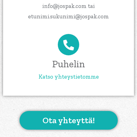
info@jospak.com tai
etunimi.sukunimi@jospak.com
Puhelin
Katso yhteystietomme
Ota yhteyttä!