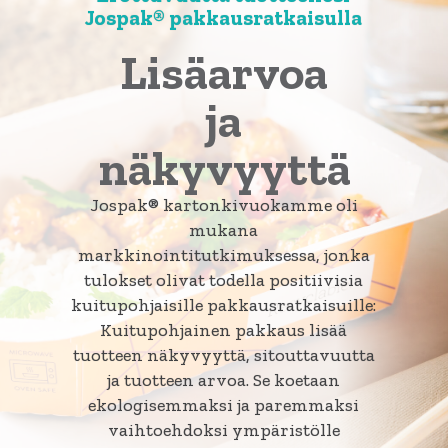
Jospak® pakkausratkaisulla
Lisäarvoa
ja
näkyvyyttä
Jospak® kartonkivuokamme oli
mukana
markkinointitutkimuksessa, jonka
tulokset olivat todella positiivisia
kuitupohjaisille pakkausratkaisuille:
Kuitupohjainen pakkaus lisää
tuotteen näkyvyyttä, sitouttavuutta
ja tuotteen arvoa. Se koetaan
ekologisemmaksi ja paremmaksi
vaihtoehdoksi ympäristölle