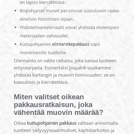
on täysin kierrätettävä.
Biopohjaiset muovit perustuvat uusiutuviin raaka-
aineisiin fossiilisten sijaan.
Yhdistelmämateriaalit voivat yhdistää molempien
materiaalien vahvuudet.
Kuitupohjainen
elintarvikepakkaus
sopii
monenlaisille tuotteille.
Olennaista on valita ratkaisu, joka vastaa tuotteen
erityistarpeita. Esimerkiksi Jospak®-vuokamme
yhdistää kartongin ja muovin toimivuuden: se on
kaasutiivis ja kierrätettävä.
Miten valitset oikean
pakkausratkaisun, joka
vähentää muovin määrää?
Oikea
kuitupohjainen pakkaus
valitaan arvioimalla
tuotteen säilyvyysvaatimukset, käyttötarkoitus ja