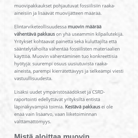
muovipakkaukset pohjautuvat fossiilisiin raaka-
aineisiin ja lisäävät muovijätteen määrää.
Elintarviketeollisuudessa
muovin määrää
vähentävä pakkaus
on yhä useammin kilpailutekijä.
Yritykset kohtaavat painetta sekä kuluttajilta että
sääntelytahoilta vähentää fossiilisten materiaalien
käyttöä. Muovin vähentäminen tuo konkreettisia
hyötyjä: suurempi osuus uusiutuvista raaka-
aineista, parempi kierrätettävyys ja selkeämpi viesti
vastuullisuudesta.
Lisäksi uudet ympäristösäädökset ja CSRD-
raportointi edellyttävät yrityksiltä entistä
läpinäkyvämpiä toimia.
Kestävä pakkaus
ei ole
enää vain lisäarvo, vaan liiketoiminnan
välttämättömyys.
Mistä aloittaa muovin