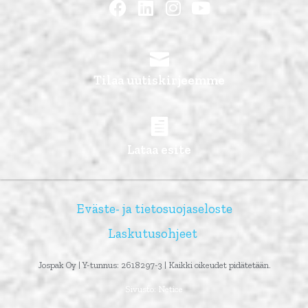
Tilaa uutiskirjeemme
Lataa esite
Eväste- ja tietosuojaseloste
Laskutusohjeet
Jospak Oy | Y-tunnus: 2618297-3 | Kaikki oikeudet pidätetään.
Sivusto:
Netice