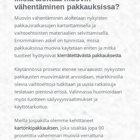
vähentäminen pakkauksissa?
Muovin vähentäminen aloitetaan nykyisten
pakkausratkaisujen kartoittamisella ja
vaihtoehtoisten materiaalien selvittämisellä.
Ensimmäinen askel on tunnistaa, missä
pakkauksissa muovia käytetään eniten ja mitkä
tuotteet hyötyisivät
kierrätettävästä pakkauksesta
.
Käytännössä prosessi etenee seuraavasti: nykyisten
pakkausten muovimäärät arvioidaan, markkinoilla
olevia vaihtoehtoja tutkitaan ja uusia ratkaisuja
testataan pienissä erissä. Valinnassa huomioidaan
myös tuotteen säilyvyysvaatimukset ja
käyttötarkoitus.
Meillä Jospakilla olemme kehittäneet
kartonkipakkauksen
, joka sisältää jopa 90
prosenttia vähemmän muovia verrattuna