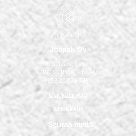
Jospak Oy
Kuulalaakerintie 6
30100 FORSSA, FINLAND
+358 20 730 7860
Ota yhteyttä
Artikkelit
Seuraa meitä