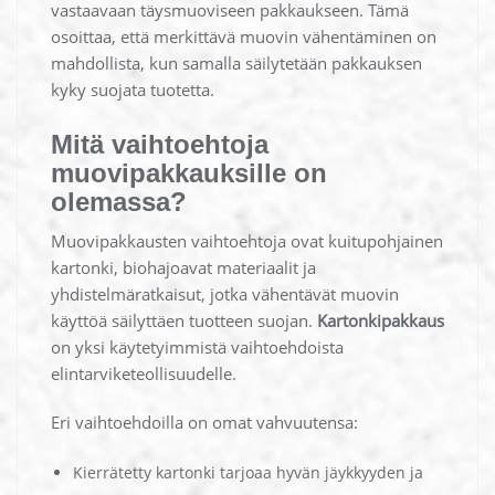
vastaavaan täysmuoviseen pakkaukseen. Tämä
osoittaa, että merkittävä muovin vähentäminen on
mahdollista, kun samalla säilytetään pakkauksen
kyky suojata tuotetta.
Mitä vaihtoehtoja
muovipakkauksille on
olemassa?
Muovipakkausten vaihtoehtoja ovat kuitupohjainen
kartonki, biohajoavat materiaalit ja
yhdistelmäratkaisut, jotka vähentävät muovin
käyttöä säilyttäen tuotteen suojan.
Kartonkipakkaus
on yksi käytetyimmistä vaihtoehdoista
elintarviketeollisuudelle.
Eri vaihtoehdoilla on omat vahvuutensa:
Kierrätetty kartonki tarjoaa hyvän jäykkyyden ja