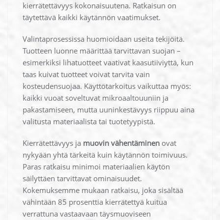
kierrätettävyys kokonaisuutena. Ratkaisun on
täytettävä kaikki käytännön vaatimukset.
Valintaprosessissa huomioidaan useita tekijöitä.
Tuotteen luonne määrittää tarvittavan suojan –
esimerkiksi lihatuotteet vaativat kaasutiiviyttä, kun
taas kuivat tuotteet voivat tarvita vain
kosteudensuojaa. Käyttötarkoitus vaikuttaa myös:
kaikki vuoat soveltuvat mikroaaltouuniin ja
pakastamiseen, mutta uuninkestävyys riippuu aina
valitusta materiaalista tai tuotetyypistä.
Kierrätettävyys ja
muovin vähentäminen
ovat
nykyään yhtä tärkeitä kuin käytännön toimivuus.
Paras ratkaisu minimoi materiaalien käytön
säilyttäen tarvittavat ominaisuudet.
Kokemuksemme mukaan ratkaisu, joka sisältää
vähintään 85 prosenttia kierrätettyä kuitua
verrattuna vastaavaan täysmuoviseen