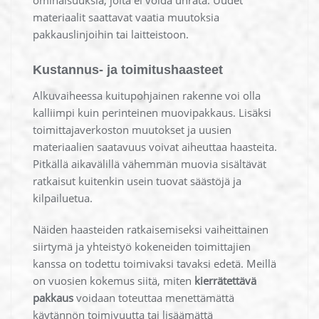
ominaisuuksia, joita ei voida uhrata. Uudet
materiaalit saattavat vaatia muutoksia
pakkauslinjoihin tai laitteistoon.
Kustannus- ja toimitushaasteet
Alkuvaiheessa kuitupohjainen rakenne voi olla
kalliimpi kuin perinteinen muovipakkaus. Lisäksi
toimittajaverkoston muutokset ja uusien
materiaalien saatavuus voivat aiheuttaa haasteita.
Pitkällä aikavälillä vähemmän muovia sisältävät
ratkaisut kuitenkin usein tuovat säästöjä ja
kilpailuetua.
Näiden haasteiden ratkaisemiseksi vaiheittainen
siirtymä ja yhteistyö kokeneiden toimittajien
kanssa on todettu toimivaksi tavaksi edetä. Meillä
on vuosien kokemus siitä, miten
kierrätettävä
pakkaus
voidaan toteuttaa menettämättä
käytännön toimivuutta tai lisäämättä