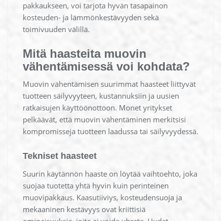
pakkaukseen, voi tarjota hyvän tasapainon
kosteuden- ja lämmönkestävyyden sekä
toimivuuden välillä.
Mitä haasteita muovin
vähentämisessä voi kohdata?
Muovin vähentämisen suurimmat haasteet liittyvät
tuotteen säilyvyyteen, kustannuksiin ja uusien
ratkaisujen käyttöönottoon. Monet yritykset
pelkäävät, että muovin vähentäminen merkitsisi
kompromisseja tuotteen laadussa tai säilyvyydessä.
Tekniset haasteet
Suurin käytännön haaste on löytää vaihtoehto, joka
suojaa tuotetta yhtä hyvin kuin perinteinen
muovipakkaus. Kaasutiiviys, kosteudensuoja ja
mekaaninen kestävyys ovat kriittisiä