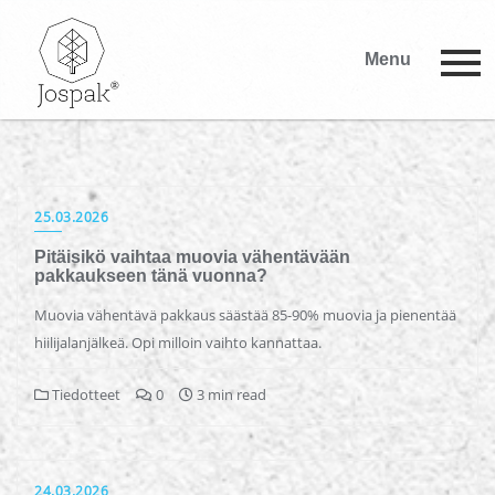
Menu
25.03.2026
Pitäisikö vaihtaa muovia vähentävään
pakkaukseen tänä vuonna?
Muovia vähentävä pakkaus säästää 85-90% muovia ja pienentää
hiilijalanjälkeä. Opi milloin vaihto kannattaa.
Tiedotteet
0
3 min read
24.03.2026