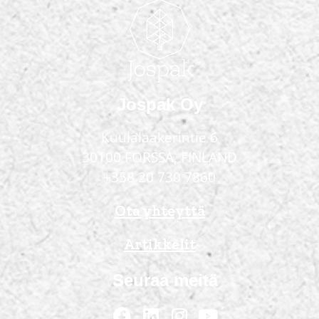
Jospak Oy
Kuulalaakerintie 6
30100 FORSSA, FINLAND
+358 20 730 7860
Ota yhteyttä
Artikkelit
Seuraa meitä