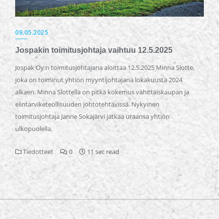
09.05.2025
Jospakin toimitusjohtaja vaihtuu 12.5.2025
Jospak Oy:n toimitusjohtajana aloittaa 12.5.2025 Minna Slotte,
joka on toiminut yhtiön myyntijohtajana lokakuusta 2024
alkaen. Minna Slottella on pitkä kokemus vähittäiskaupan ja
elintarviketeollisuuden johtotehtävissä. Nykyinen
toimitusjohtaja Janne Sokajärvi jatkaa uraansa yhtiön
ulkopuolella.
Tiedotteet
0
11 sec read