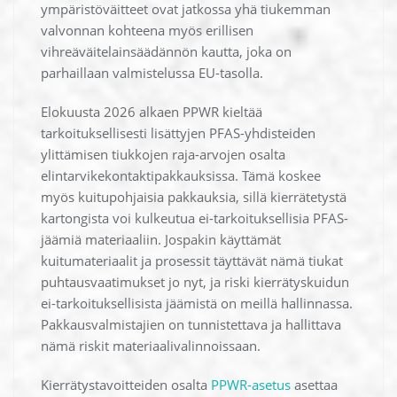
ympäristöväitteet ovat jatkossa yhä tiukemman
valvonnan kohteena myös erillisen
vihreäväitelainsäädännön kautta, joka on
parhaillaan valmistelussa EU-tasolla.
Elokuusta 2026 alkaen PPWR kieltää
tarkoituksellisesti lisättyjen PFAS-yhdisteiden
ylittämisen tiukkojen raja-arvojen osalta
elintarvikekontaktipakkauksissa. Tämä koskee
myös kuitupohjaisia pakkauksia, sillä kierrätetystä
kartongista voi kulkeutua ei-tarkoituksellisia PFAS-
jäämiä materiaaliin. Jospakin käyttämät
kuitumateriaalit ja prosessit täyttävät nämä tiukat
puhtausvaatimukset jo nyt, ja riski kierrätyskuidun
ei-tarkoituksellisista jäämistä on meillä hallinnassa.
Pakkausvalmistajien on tunnistettava ja hallittava
nämä riskit materiaalivalinnoissaan.
Kierrätystavoitteiden osalta
PPWR-asetus
asettaa