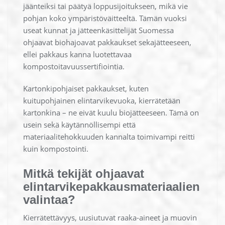
jäänteiksi tai päätyä loppusijoitukseen, mikä vie
pohjan koko ympäristöväitteeltä. Tämän vuoksi
useat kunnat ja jätteenkäsittelijät Suomessa
ohjaavat biohajoavat pakkaukset sekajätteeseen,
ellei pakkaus kanna luotettavaa
kompostoitavuussertifiointia.
Kartonkipohjaiset pakkaukset, kuten
kuitupohjainen elintarvikevuoka, kierrätetään
kartonkina – ne eivät kuulu biojätteeseen. Tämä on
usein sekä käytännöllisempi että
materiaalitehokkuuden kannalta toimivampi reitti
kuin kompostointi.
Mitkä tekijät ohjaavat
elintarvikepakkausmateriaalien
valintaa?
Kierrätettävyys, uusiutuvat raaka-aineet ja muovin