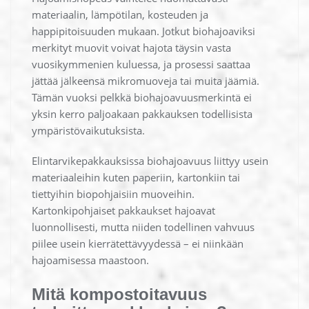
materiaalin, lämpötilan, kosteuden ja
happipitoisuuden mukaan. Jotkut biohajoaviksi
merkityt muovit voivat hajota täysin vasta
vuosikymmenien kuluessa, ja prosessi saattaa
jättää jälkeensä mikromuoveja tai muita jäämiä.
Tämän vuoksi pelkkä biohajoavuusmerkintä ei
yksin kerro paljoakaan pakkauksen todellisista
ympäristövaikutuksista.
Elintarvikepakkauksissa biohajoavuus liittyy usein
materiaaleihin kuten paperiin, kartonkiin tai
tiettyihin biopohjaisiin muoveihin.
Kartonkipohjaiset pakkaukset hajoavat
luonnollisesti, mutta niiden todellinen vahvuus
piilee usein kierrätettävyydessä – ei niinkään
hajoamisessa maastoon.
Mitä kompostoitavuus