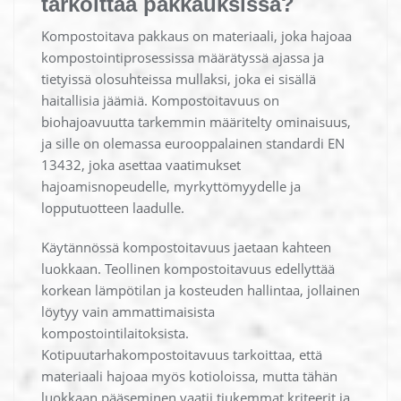
tarkoittaa pakkauksissa?
Kompostoitava pakkaus on materiaali, joka hajoaa
kompostointiprosessissa määrätyssä ajassa ja
tietyissä olosuhteissa mullaksi, joka ei sisällä
haitallisia jäämiä. Kompostoitavuus on
biohajoavuutta tarkemmin määritelty ominaisuus,
ja sille on olemassa eurooppalainen standardi EN
13432, joka asettaa vaatimukset
hajoamisnopeudelle, myrkyttömyydelle ja
lopputuotteen laadulle.
Käytännössä kompostoitavuus jaetaan kahteen
luokkaan. Teollinen kompostoitavuus edellyttää
korkean lämpötilan ja kosteuden hallintaa, jollainen
löytyy vain ammattimaisista
kompostointilaitoksista.
Kotipuutarhakompostoitavuus tarkoittaa, että
materiaali hajoaa myös kotioloissa, mutta tähän
luokkaan pääseminen vaatii tiukemmat kriteerit ja