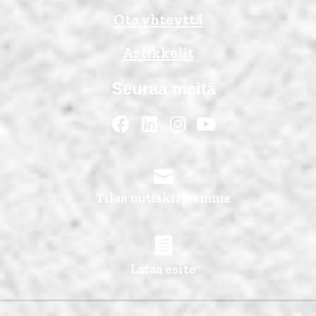
Ota yhteyttä
Artikkelit
Seuraa meitä
Tilaa uutiskirjeemme
Lataa esite