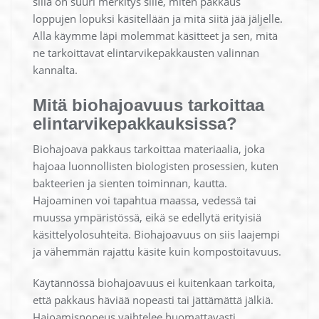
sillä on suuri merkitys sille, miten pakkaus
loppujen lopuksi käsitellään ja mitä siitä jää jäljelle.
Alla käymme läpi molemmat käsitteet ja sen, mitä
ne tarkoittavat elintarvikepakkausten valinnan
kannalta.
Mitä biohajoavuus tarkoittaa
elintarvikepakkauksissa?
Biohajoava pakkaus tarkoittaa materiaalia, joka
hajoaa luonnollisten biologisten prosessien, kuten
bakteerien ja sienten toiminnan, kautta.
Hajoaminen voi tapahtua maassa, vedessä tai
muussa ympäristössä, eikä se edellytä erityisiä
käsittelyolosuhteita. Biohajoavuus on siis laajempi
ja vähemmän rajattu käsite kuin kompostoitavuus.
Käytännössä biohajoavuus ei kuitenkaan tarkoita,
että pakkaus häviää nopeasti tai jättämättä jälkiä.
Hajoamisnopeus vaihtelee huomattavasti