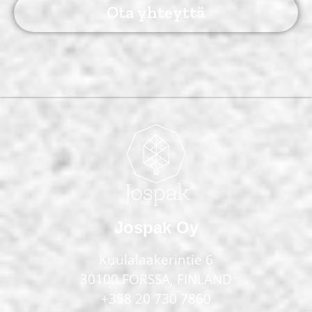
Ota yhteyttä
Jospak Oy
Kuulalaakerintie 6
30100 FORSSA, FINLAND
+358 20 730 7860