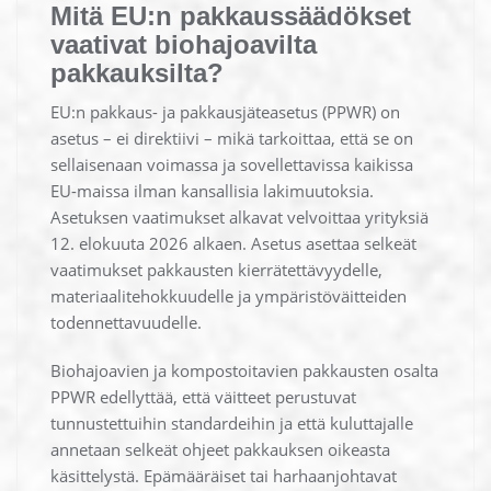
Mitä EU:n pakkaussäädökset
vaativat biohajoavilta
pakkauksilta?
EU:n pakkaus- ja pakkausjäteasetus (PPWR) on
asetus – ei direktiivi – mikä tarkoittaa, että se on
sellaisenaan voimassa ja sovellettavissa kaikissa
EU-maissa ilman kansallisia lakimuutoksia.
Asetuksen vaatimukset alkavat velvoittaa yrityksiä
12. elokuuta 2026 alkaen. Asetus asettaa selkeät
vaatimukset pakkausten kierrätettävyydelle,
materiaalitehokkuudelle ja ympäristöväitteiden
todennettavuudelle.
Biohajoavien ja kompostoitavien pakkausten osalta
PPWR edellyttää, että väitteet perustuvat
tunnustettuihin standardeihin ja että kuluttajalle
annetaan selkeät ohjeet pakkauksen oikeasta
käsittelystä. Epämääräiset tai harhaanjohtavat