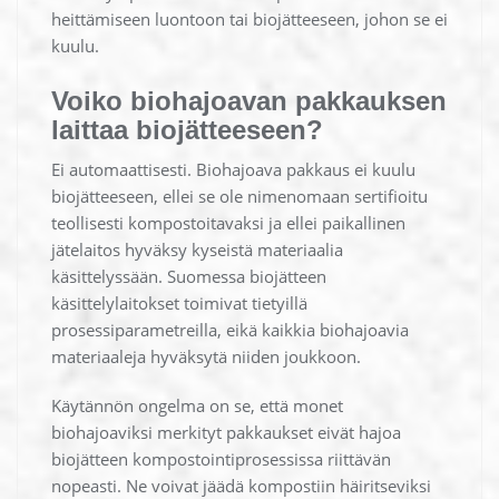
heittämiseen luontoon tai biojätteeseen, johon se ei
kuulu.
Voiko biohajoavan pakkauksen
laittaa biojätteeseen?
Ei automaattisesti. Biohajoava pakkaus ei kuulu
biojätteeseen, ellei se ole nimenomaan sertifioitu
teollisesti kompostoitavaksi ja ellei paikallinen
jätelaitos hyväksy kyseistä materiaalia
käsittelyssään. Suomessa biojätteen
käsittelylaitokset toimivat tietyillä
prosessiparametreilla, eikä kaikkia biohajoavia
materiaaleja hyväksytä niiden joukkoon.
Käytännön ongelma on se, että monet
biohajoaviksi merkityt pakkaukset eivät hajoa
biojätteen kompostointiprosessissa riittävän
nopeasti. Ne voivat jäädä kompostiin häiritseviksi