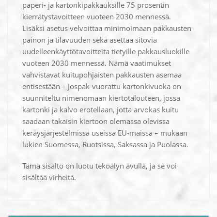
paperi- ja kartonkipakkauksille 75 prosentin
kierrätystavoitteen vuoteen 2030 mennessä.
Lisäksi asetus velvoittaa minimoimaan pakkausten
painon ja tilavuuden sekä asettaa sitovia
uudelleenkäyttötavoitteita tietyille pakkausluokille
vuoteen 2030 mennessä. Nämä vaatimukset
vahvistavat kuitupohjaisten pakkausten asemaa
entisestään – Jospak-vuorattu kartonkivuoka on
suunniteltu nimenomaan kiertotalouteen, jossa
kartonki ja kalvo erotellaan, jotta arvokas kuitu
saadaan takaisin kiertoon olemassa olevissa
keräysjärjestelmissä useissa EU-maissa – mukaan
lukien Suomessa, Ruotsissa, Saksassa ja Puolassa.
Tämä sisältö on luotu tekoälyn avulla, ja se voi
sisältää virheitä.