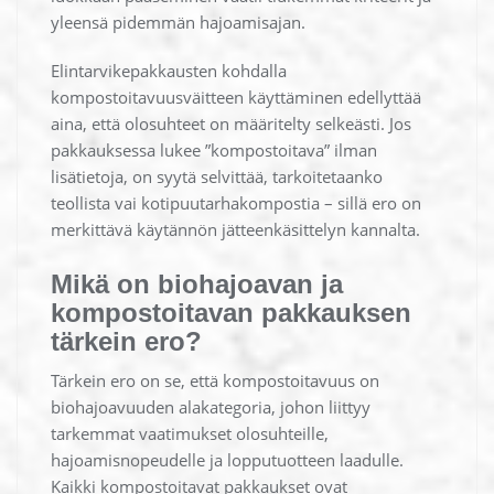
yleensä pidemmän hajoamisajan.
Elintarvikepakkausten kohdalla
kompostoitavuusväitteen käyttäminen edellyttää
aina, että olosuhteet on määritelty selkeästi. Jos
pakkauksessa lukee ”kompostoitava” ilman
lisätietoja, on syytä selvittää, tarkoitetaanko
teollista vai kotipuutarhakompostia – sillä ero on
merkittävä käytännön jätteenkäsittelyn kannalta.
Mikä on biohajoavan ja
kompostoitavan pakkauksen
tärkein ero?
Tärkein ero on se, että kompostoitavuus on
biohajoavuuden alakategoria, johon liittyy
tarkemmat vaatimukset olosuhteille,
hajoamisnopeudelle ja lopputuotteen laadulle.
Kaikki kompostoitavat pakkaukset ovat