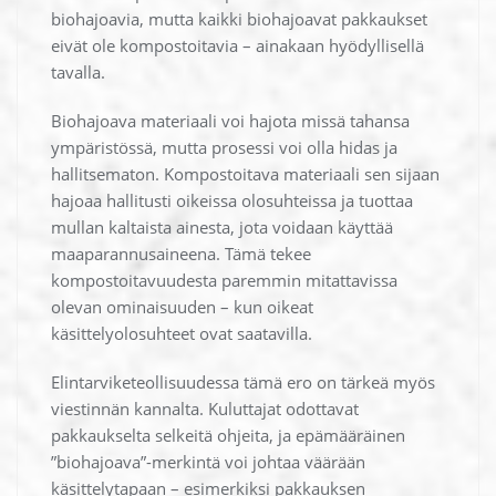
biohajoavia, mutta kaikki biohajoavat pakkaukset
eivät ole kompostoitavia – ainakaan hyödyllisellä
tavalla.
Biohajoava materiaali voi hajota missä tahansa
ympäristössä, mutta prosessi voi olla hidas ja
hallitsematon. Kompostoitava materiaali sen sijaan
hajoaa hallitusti oikeissa olosuhteissa ja tuottaa
mullan kaltaista ainesta, jota voidaan käyttää
maaparannusaineena. Tämä tekee
kompostoitavuudesta paremmin mitattavissa
olevan ominaisuuden – kun oikeat
käsittelyolosuhteet ovat saatavilla.
Elintarviketeollisuudessa tämä ero on tärkeä myös
viestinnän kannalta. Kuluttajat odottavat
pakkaukselta selkeitä ohjeita, ja epämääräinen
”biohajoava”-merkintä voi johtaa väärään
käsittelytapaan – esimerkiksi pakkauksen