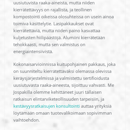
uusiutuvista raaka-aineista, mutta niiden
kierrätettävyys on rajallista, ja teollinen
kompostointi oikeissa olosuhteissa on usein ainoa
toimiva käsittelytie. Lasipakkaukset ovat
kierrätettäviä, mutta niiden paino kasvattaa
kuljetusten hiilipäästöjä. Alumiini kierrätetään
tehokkaasti, mutta sen valmistus on
energiaintensiivistä.
Kokonaisarvioinnissa kuitupohjainen pakkaus, joka
on suunniteltu kierrätettäväksi olemassa olevissa
keräysjärjestelmissä ja valmistettu sertifioidusta
uusiutuvasta raaka-aineesta, sijoittuu vahvasti. Me
Jospakilla olemme kehittäneet juuri tällaisen
ratkaisun elintarviketeollisuuden tarpeisiin, ja
kestävyysratkaisujen konsultointi
auttaa yrityksiä
löytämään omaan tuotevalikoimaan sopivimman
vaihtoehdon.