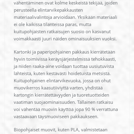
vähentäminen ovat kolme keskeistä tekijää, joiden
perusteella elintarvikepakkausten
materiaalivalintoja arvioidaan. Yksikään materiaali
ei ole kaikissa tilanteissa paras, mutta
kuitupohjaisten ratkaisujen suosio on kasvanut
voimakkaasti juuri näiden ominaisuuksien vuoksi.
Kartonki ja paperipohjainen pakkaus kierrätetään
hyvin toimivissa keräysjärjestelmissä tehokkaasti,
ja niiden raaka-aine voidaan tuottaa uusiutuvista
lähteistä, kuten kestävästi hoidetuista metsistä.
Kuitupohjainen elintarvikevuoka, jossa on ohut
muovikerros kaasutiiviyttä varten, yhdistää
kartongin kierrätettävyyden ja tuoretuotteiden
vaatiman suojaominaisuuden. Tällainen ratkaisu
voi vähentää muovin käyttöä jopa 90 % verrattuna
vastaavaan täysmuoviseen pakkaukseen.
Biopohjaiset muovit, kuten PLA, valmistetaan